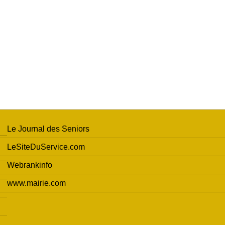
Le Journal des Seniors
LeSiteDuService.com
Webrankinfo
www.mairie.com