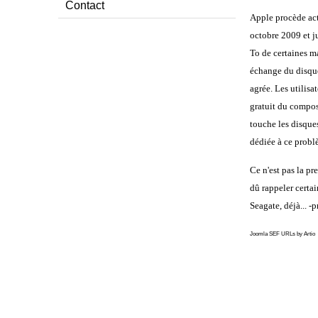
Contact
Apple procède act
octobre 2009 et ju
To de certaines m
échange du disqu
agrée. Les utilisa
gratuit du compos
touche les disques
dédiée à ce probl
Ce n'est pas la pr
dû rappeler certa
Seagate, déjà... -
Joomla SEF URLs by Artio