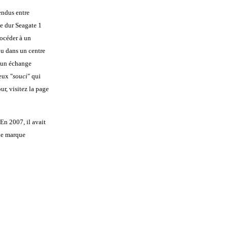
endus entre
ue dur Seagate 1
rocéder à un
ou dans un centre
r un échange
eux "
souci
" qui
ur, visitez la
page
 En 2007, il avait
 de marque