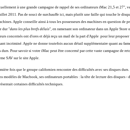
uellement à une grande campagne de rappel de ses ordinateurs iMac 21,5 et 27", v
illet 2011. Pas de souci de surchauffe ici, mais plutôt une faille qui touche le disq
achines. Apple conseille ainsi à tous les possesseurs des machines en question de p
e dur "
dans les plus brefs délais
", en ramenant son ordinateur dans un Apple Store 
teurs concernés ont d'ores et déjà reçu un mail de la part d'Apple pour leur propose
ant incriminé. Apple ne donne toutefois aucun détail supplémentaire quant au fam
 durs. Pour savoir si votre iMac peut être concerné par cette vaste campagne de reto
ème SAV sur le site Apple.
emière fois que le groupe californien rencontre des difficultés avec ses disques durs.
ins modèles de Macbook, ses ordinateurs portables : la tête de lecture des disques -
présentait certaines difficultés techniques.