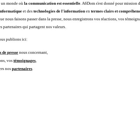
s un monde où
la communication est essentielle
. A6Dom s'est donné pour mission
informatique
et des
technologies de l'information
en
termes clairs et compréhens
que nous faisons passer dans la presse, nous enregistrons vos réactions, vos témoign
partenaires qui partagent nos valeurs.
us publions ici:
s de presse
nous concernant,
ons, vos
témoignages
,
vers nos
partenaires
.