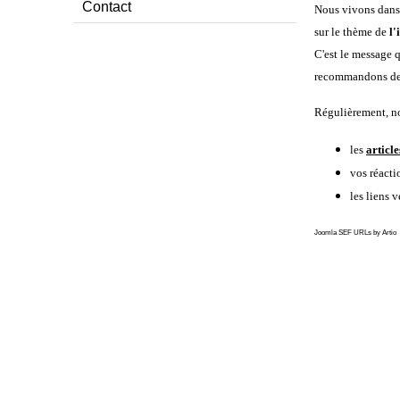
Contact
Nous vivons dan
sur le thème de
l'
C'est le message 
recommandons des 
Régulièrement, no
les
article
vos réacti
les liens 
Joomla SEF URLs by Artio