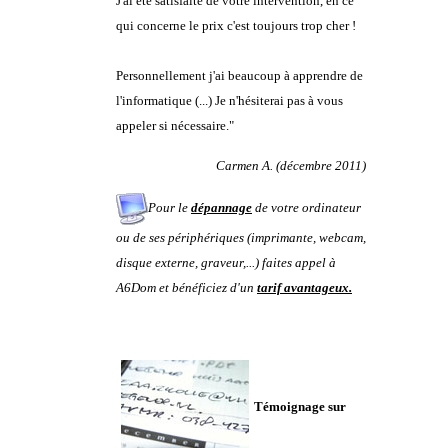
J'ai été satisfaite de votre intervention, en ce
qui concerne le prix c'est toujours trop cher !
Personnellement j'ai beaucoup à apprendre de
l'informatique (...) Je n'hésiterai pas à vous
appeler si nécessaire."
Carmen A. (décembre 2011)
Pour le
dépannage
de votre ordinateur
ou de ses périphériques (imprimante, webcam,
disque externe, graveur,...) faites appel à
A6Dom et bénéficiez d'un
tarif avantageux.
Témoignage sur