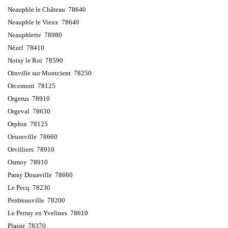
Neauphle le Château 78640
Neauphle le Vieux 78640
Neauphlette 78980
Nézel 78410
Noisy le Roi 78590
Oinville sur Montcient 78250
Orcemont 78125
Orgerus 78910
Orgeval 78630
Orphin 78125
Orsonville 78660
Orvilliers 78910
Osmoy 78910
Paray Douaville 78660
Le Pecq 78230
Perdreauville 78200
Le Perray en Yvelines 78610
Plaisir 78370