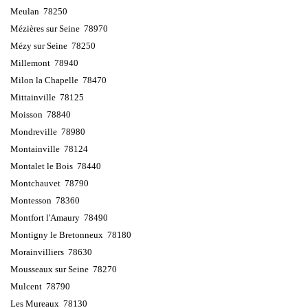
Meulan 78250
Mézières sur Seine 78970
Mézy sur Seine 78250
Millemont 78940
Milon la Chapelle 78470
Mittainville 78125
Moisson 78840
Mondreville 78980
Montainville 78124
Montalet le Bois 78440
Montchauvet 78790
Montesson 78360
Montfort l'Amaury 78490
Montigny le Bretonneux 78180
Morainvilliers 78630
Mousseaux sur Seine 78270
Mulcent 78790
Les Mureaux 78130