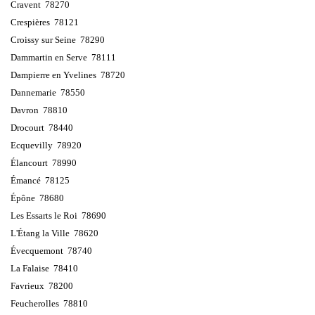
Cravent 78270
Crespières 78121
Croissy sur Seine 78290
Dammartin en Serve 78111
Dampierre en Yvelines 78720
Dannemarie 78550
Davron 78810
Drocourt 78440
Ecquevilly 78920
Élancourt 78990
Émancé 78125
Épône 78680
Les Essarts le Roi 78690
L'Étang la Ville 78620
Évecquemont 78740
La Falaise 78410
Favrieux 78200
Feucherolles 78810