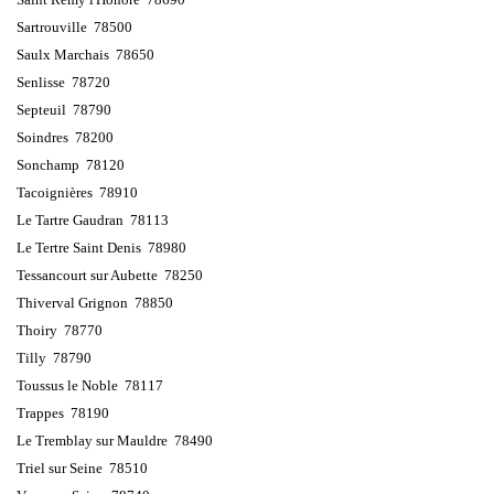
Sartrouville 78500
Saulx Marchais 78650
Senlisse 78720
Septeuil 78790
Soindres 78200
Sonchamp 78120
Tacoignières 78910
Le Tartre Gaudran 78113
Le Tertre Saint Denis 78980
Tessancourt sur Aubette 78250
Thiverval Grignon 78850
Thoiry 78770
Tilly 78790
Toussus le Noble 78117
Trappes 78190
Le Tremblay sur Mauldre 78490
Triel sur Seine 78510