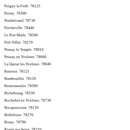
Poigny la Forêt 78125
Poissy 78300
Ponthévrard 78730
Porcheville 78440
Le Port Marly 78560
Port Villez 78270
Prunay le Temple 78910
Prunay en Yvelines 78660
La Queue les Yvelines 78940
Raizeux 78125
Rambouillet 78120
Rennemoulin 78590
Richebourg 78550
Rochefort en Yvelines 78730
Rocquencourt 78150
Rolleboise 78270
Rosay 78790
Rosny sur Seine 78710