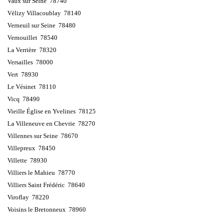
Vaux sur Seine 78740
Vélizy Villacoublay 78140
Verneuil sur Seine 78480
Vernouillet 78540
La Verrière 78320
Versailles 78000
Vert 78930
Le Vésinet 78110
Vicq 78490
Vieille Église en Yvelines 78125
La Villeneuve en Chevrie 78270
Villennes sur Seine 78670
Villepreux 78450
Villette 78930
Villiers le Mahieu 78770
Villiers Saint Frédéric 78640
Viroflay 78220
Voisins le Bretonneux 78960