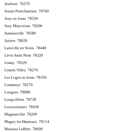
Jeufosse 78270
Jouars Pontchartrain 78760
Jouy en Josas 78350
Jouy Mauvoisin 78200
Jumeauville 78580
Juziers 78820
Lainville en Vexin 78440
Lévis Saint Nom 78320
Limay 78520
Limetz Villez 78270
Les Loges en Josas 78350
Lommoye 78270
Longnes 78980
Longvilliers 78730
Louveciennes 78430
Magnanville 78200
Magny les Hameaux 78114
Maisons Laffitte 78600