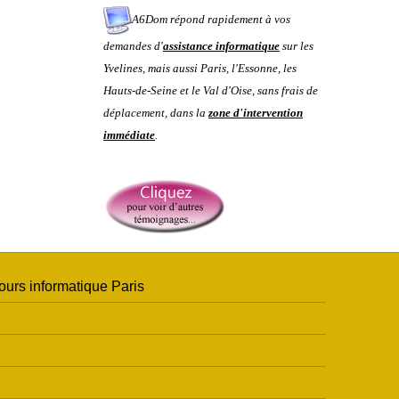
A6Dom répond rapidement à vos
demandes d'
assistance informatique
sur les
Yvelines
, mais aussi
Paris
,
l'
Essonne
, les
Hauts-de-Seine
et le
Val d'Oise
, sans frais de
déplacement, dans la
zone d'intervention
immédiate
.
ours informatique Paris