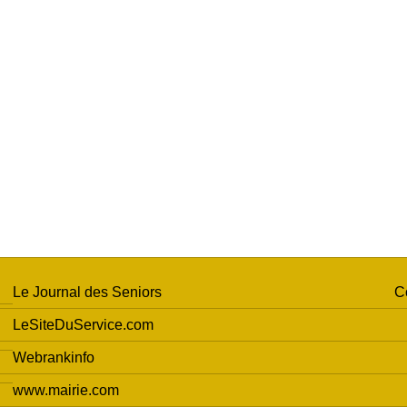
Le Journal des Seniors
C
LeSiteDuService.com
Webrankinfo
www.mairie.com