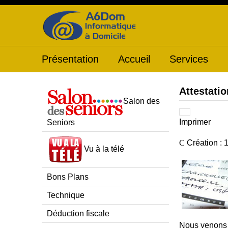
Présentation
Accueil
Services
Attestatio
Salon des
Imprimer
Seniors
Création : 
Vu à la télé
Bons Plans
Technique
Déduction fiscale
Nous venons d