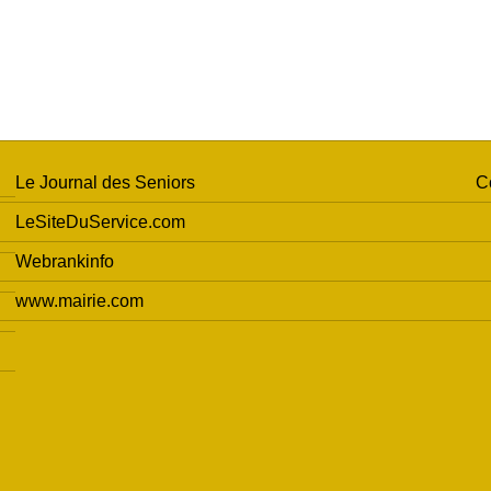
Le Journal des Seniors
C
LeSiteDuService.com
Webrankinfo
www.mairie.com