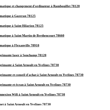
matique et changement d'ordinateur à Rambouillet 78120
matique à Gazeran 78125
matique à Saint Hilarion 78125
matique à Saint Martin de Brethencourt 78660
matique à Flexanville 78910
rimante laser à Sonchamp 78120
imante à Saint Arnoult en Yvelines 78730
imante et conseil d'achat à Saint Arnoult en Yvelines 78730
imante et écran à Saint Arnoult en Yvelines 78730
nnexion Wifi à Saint Arnoult en Yvelines 78730
et à Saint Arnoult en Yvelines 78730