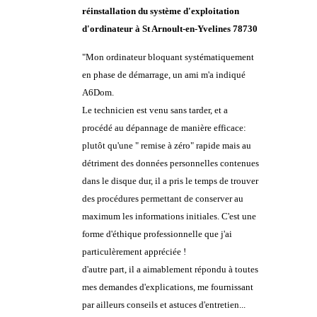
réinstallation du système d'exploitation
d'ordinateur à
St Arnoult-en-Yvelines 78730
"Mon ordinateur bloquant systématiquement
en phase de démarrage, un ami m'a indiqué
A6Dom.
Le technicien est venu sans tarder, et a
procédé au dépannage de manière efficace:
plutôt qu'une " remise à zéro" rapide mais au
détriment des données personnelles contenues
dans le disque dur, il a pris le temps de trouver
des procédures permettant de conserver au
maximum les informations initiales. C'est une
forme d'éthique professionnelle que j'ai
particulèrement appréciée !
d'autre part, il a aimablement répondu à toutes
mes demandes d'explications, me fournissant
par ailleurs conseils et astuces d'entretien...