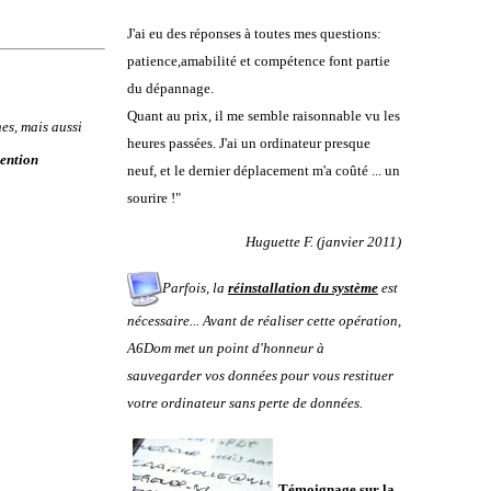
J'ai eu des réponses à toutes mes questions:
patience,amabilité et compétence font partie
du dépannage.
Quant au prix, il me semble raisonnable vu les
nes
, mais aussi
heures passées. J'ai un ordinateur presque
vention
neuf, et le dernier déplacement m'a coûté ... un
sourire !"
Huguette F. (janvier 2011)
Parfois, la
réinstallation du système
est
nécessaire... Avant de réaliser cette opération,
A6Dom met un point d'honneur à
sauvegarder vos données pour vous restituer
votre ordinateur sans perte de données.
Témoignage sur la