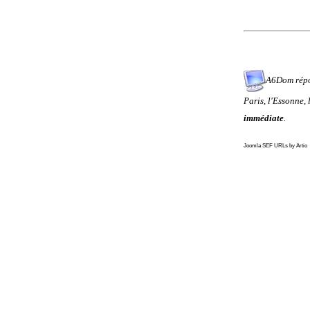
A6Dom répo
Paris
,
l'
Essonne
,
immédiate
.
Joomla SEF URLs by Artio